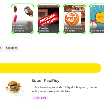
Tenemos
variedades de
Próxima
Nuevas ofertas
paletas de
apertura!
de pizzas
Nuevos horar
ía
Cigarros
Super PapiRey
Doble hamburguesa de 170g, doble queso, bacón,
lechuga, tomate y vianda frita
3850 MN