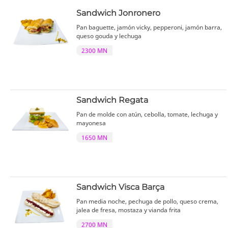
Sandwich Jonronero
Pan baguette, jamón vicky, pepperoni, jamón barra,
queso gouda y lechuga
2300 MN
Sandwich Regata
Pan de molde con atún, cebolla, tomate, lechuga y
mayonesa
1650 MN
Sandwich Visca Barça
Pan media noche, pechuga de pollo, queso crema,
jalea de fresa, mostaza y vianda frita
2700 MN