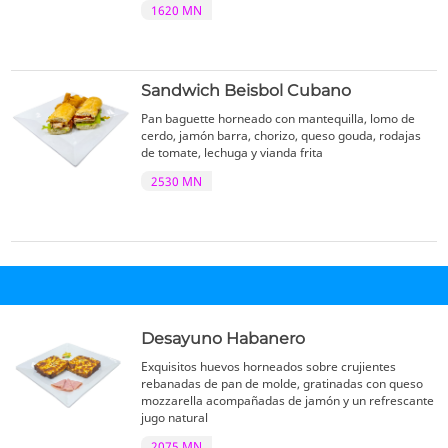
1620 MN
Sandwich Beisbol Cubano
Pan baguette horneado con mantequilla, lomo de
cerdo, jamón barra, chorizo, queso gouda, rodajas
de tomate, lechuga y vianda frita
2530 MN
Desayuno Habanero
Exquisitos huevos horneados sobre crujientes
rebanadas de pan de molde, gratinadas con queso
mozzarella acompañadas de jamón y un refrescante
jugo natural
2075 MN