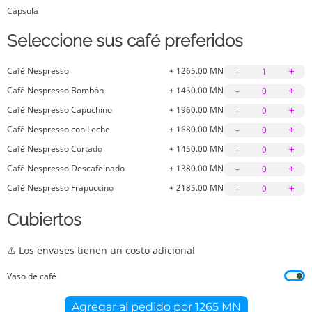
Cápsula
Seleccione sus café preferidos
Café Nespresso
+ 1265.00 MN
-
+
1
Café Nespresso Bombón
+ 1450.00 MN
-
+
0
Café Nespresso Capuchino
+ 1960.00 MN
-
+
0
Café Nespresso con Leche
+ 1680.00 MN
-
+
0
Café Nespresso Cortado
+ 1450.00 MN
-
+
0
Café Nespresso Descafeinado
+ 1380.00 MN
-
+
0
Café Nespresso Frapuccino
+ 2185.00 MN
-
+
0
Cubiertos
⚠️ Los envases tienen un costo adicional
Vaso de café
Agregar al pedido por
1265 MN